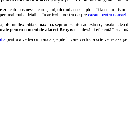
one de business ale orașului, oferind acces rapid atât la centrul istoric,
peri mai multe detalii și în articolul nostru despre
cazare pentru nomazii 
ea, oferim flexibilitate maximă: sejururi scurte sau extinse, posibilitate
orate pentru oameni de afaceri Brașov
cu adevărat eficientă înseamnă 
dia
pentru a vedea cum arată spațiile în care vei lucra și te vei relaxa pe