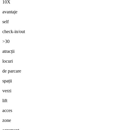
10X
avantaje
self
check-in/out
>30
atracții
locuri
de parcare
spații
verzi
lift
acces
zone