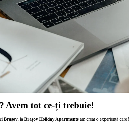
u? Avem tot ce-ți trebuie!
ri Brașov
, la
Brașov Holiday Apartments
am creat o experiență care î