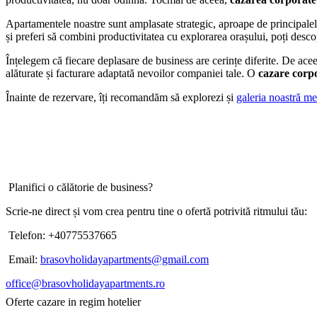
Apartamentele noastre sunt amplasate strategic, aproape de principalele z
și preferi să combini productivitatea cu explorarea orașului, poți desco
Înțelegem că fiecare deplasare de business are cerințe diferite. De ace
alăturate și facturare adaptată nevoilor companiei tale. O
cazare corp
Înainte de rezervare, îți recomandăm să explorezi și
galeria noastră me
Planifici o călătorie de business?
Scrie-ne direct și vom crea pentru tine o ofertă potrivită ritmului tău:
Telefon: +40775537665
Email:
brasovholidayapartments@gmail.com
office@brasovholidayapartments.ro
Oferte cazare in regim hotelier