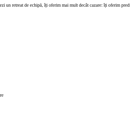
i un retreat de echipă, îți oferim mai mult decât cazare: îți oferim predicti
re