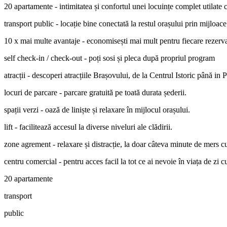
20 apartamente
-
intimitatea și confortul unei locuințe complet utilate cu
transport public
- locație bine conectată la restul orașului prin mijloac
10 x mai multe avantaje
- economisești mai mult pentru fiecare rezerva
self check-in / check-out
- poți sosi și pleca după propriul program
atracții
- descoperi atracțiile Brașovului, de la Centrul Istoric până in 
locuri de parcare
- parcare gratuită pe toată durata șederii.
spații verzi
- oază de liniște și relaxare în mijlocul orașului.
lift
- facilitează accesul la diverse niveluri ale clădirii.
zone agrement
- relaxare și distracție, la doar câteva minute de mers c
centru comercial
- pentru acces facil la tot ce ai nevoie în viața de zi cu
20
apartamente
transport
public