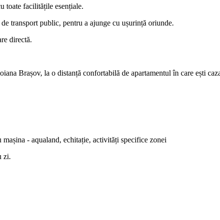
 toate facilitățile esențiale.
e de transport public, pentru a ajunge cu ușurință oriunde.
re directă.
Poiana Brașov, la o distanță confortabilă de apartamentul în care ești caza
u mașina - aqualand, echitație, activități specifice zonei
 zi.