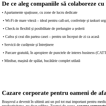
De ce aleg companiile să colaboreze cu
• Apartamente spațioase, cu zone de lucru dedicate
• Wi-Fi de mare viteză – ideal pentru call-uri, conferințe și taskuri ur
• Check-in flexibil și posibilitate de prelungire a șederii
• Cafea și ceai din partea casei – pentru un început de zi ca acasă
• Servicii de curățenie și întreținere
• Parcare gratuită, în apropiere de punctele de interes business (CATT
• Minibar, mașină de spălat, bucătărie complet utilată
Cazare corporate pentru oameni de afac
Brașovul a devenit în ultimii ani un pol tot mai important pentru mediu
productivitatea, nu doar odihna. Tocmai de aceea,
cazarea corporate