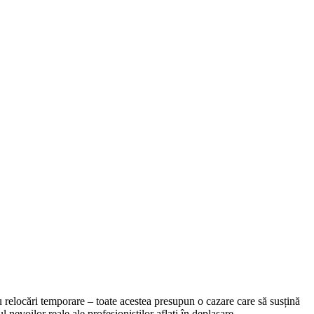
u relocări temporare – toate acestea presupun o cazare care să susțină
l nevoilor reale ale profesioniștilor aflați în deplasare.