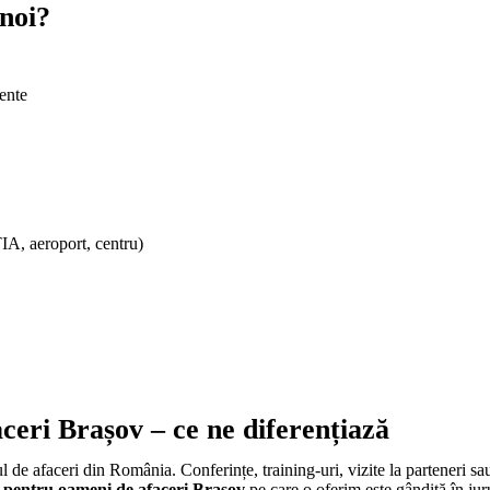
 noi?
gente
IA, aeroport, centru)
eri Brașov – ce ne diferențiază
l de afaceri din România. Conferințe, training-uri, vizite la parteneri sa
 pentru oameni de afaceri Brașov
pe care o oferim este gândită în juru