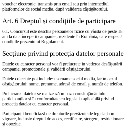
voucher electronic, transmis prin email sau prin intermediul
platformelor de social media, după validarea câștigătorului.
Art. 6 Dreptul și condițiile de participare
6.1. Concursul este deschis persoanelor fizice cu vârsta de peste 18
ani la data începerii campaniei, rezidente în România, care respectă
condițiile prezentului Regulament.
Secțiune privind protecția datelor personale
Datele cu caracter personal vor fi prelucrate în vederea desfășurării
campaniei promoționale și validării câștigătorului.
Datele colectate pot include: username social media, iar în cazul
câștigătorului: nume, prenume, adresă de email și număr de telefon.
Prelucrarea datelor se realizează în baza consimțământului
participanților și în conformitate cu legislația aplicabilă privind
protecția datelor cu caracter personal.
Participanții beneficiază de drepturile prevăzute de legislația în
vigoare, inclusiv dreptul de acces, rectificare, ștergere, restricționare
și opoziție.