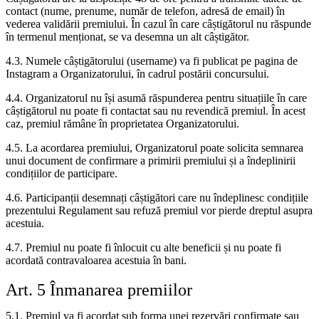
contact (nume, prenume, număr de telefon, adresă de email) în
vederea validării premiului. În cazul în care câștigătorul nu răspunde
în termenul menționat, se va desemna un alt câștigător.
4.3. Numele câștigătorului (username) va fi publicat pe pagina de
Instagram a Organizatorului, în cadrul postării concursului.
4.4. Organizatorul nu își asumă răspunderea pentru situațiile în care
câștigătorul nu poate fi contactat sau nu revendică premiul. În acest
caz, premiul rămâne în proprietatea Organizatorului.
4.5. La acordarea premiului, Organizatorul poate solicita semnarea
unui document de confirmare a primirii premiului și a îndeplinirii
condițiilor de participare.
4.6. Participanții desemnați câștigători care nu îndeplinesc condițiile
prezentului Regulament sau refuză premiul vor pierde dreptul asupra
acestuia.
4.7. Premiul nu poate fi înlocuit cu alte beneficii și nu poate fi
acordată contravaloarea acestuia în bani.
Art. 5 Înmanarea premiilor
5.1. Premiul va fi acordat sub forma unei rezervări confirmate sau