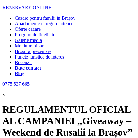
REZERVARE ONLINE
Cazare pentru familii în Brașov
Apartamente in regim hotelier
Oferte cazare
Program de fidelitate
Galerie media
Meniu minibar
Brosura prezentare
Puncte turistice de interes
Recenzii
Date contact
Blog
0775 537 665
x
REGULAMENTUL OFICIAL
AL CAMPANIEI „Giveaway –
Weekend de Rusalii la Brașov”