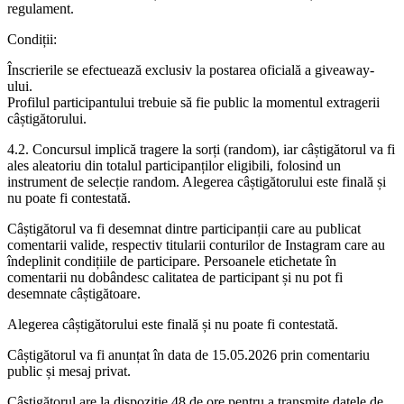
regulament.
Condiții:
Înscrierile se efectuează exclusiv la postarea oficială a giveaway-
ului.
Profilul participantului trebuie să fie public la momentul extragerii
câștigătorului.
4.2. Concursul implică tragere la sorți (random), iar câștigătorul va fi
ales aleatoriu din totalul participanților eligibili, folosind un
instrument de selecție random. Alegerea câștigătorului este finală și
nu poate fi contestată.
Câștigătorul va fi desemnat dintre participanții care au publicat
comentarii valide, respectiv titularii conturilor de Instagram care au
îndeplinit condițiile de participare. Persoanele etichetate în
comentarii nu dobândesc calitatea de participant și nu pot fi
desemnate câștigătoare.
Alegerea câștigătorului este finală și nu poate fi contestată.
Câștigătorul va fi anunțat în data de 15.05.2026 prin comentariu
public și mesaj privat.
Câștigătorul are la dispoziție 48 de ore pentru a transmite datele de