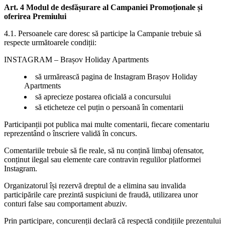
Art. 4 Modul de desfășurare al Campaniei Promoționale și
oferirea Premiului
4.1. Persoanele care doresc să participe la Campanie trebuie să
respecte următoarele condiții:
INSTAGRAM – Brașov Holiday Apartments
să urmărească pagina de Instagram Brașov Holiday
Apartments
să aprecieze postarea oficială a concursului
să eticheteze cel puțin o persoană în comentarii
Participanții pot publica mai multe comentarii, fiecare comentariu
reprezentând o înscriere validă în concurs.
Comentariile trebuie să fie reale, să nu conțină limbaj ofensator,
conținut ilegal sau elemente care contravin regulilor platformei
Instagram.
Organizatorul își rezervă dreptul de a elimina sau invalida
participările care prezintă suspiciuni de fraudă, utilizarea unor
conturi false sau comportament abuziv.
Prin participare, concurenții declară că respectă condițiile prezentului