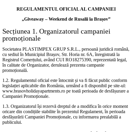
REGULAMENTUL OFICIAL AL CAMPANIEI
„Giveaway – Weekend de Rusalii la Brașov”
Brașov Holiday Apartments
Secțiunea 1. Organizatorul campaniei
AI
Online
promoționale
Societatea PLASTIMPEX GRUP S.R.L., persoană juridică română,
Bună ziua! 👋 Sunt asistentul virtual Brașov
cu sediul în Municipiul Brașov, Str. Horia nr. 6A, înregistrată la
Holiday Apartments. Cum vă pot ajuta astăzi?
Registrul Comerțului, având CUI RO18275390, reprezentată legal,
B
în calitate de Organizator, derulează prezenta campanie
promoțională.
1.2. Regulamentul oficial este întocmit și va fi făcut public conform
legislației aplicabile din România, urmând a fi disponibil pe site-ul:
www.brasovholidayapartments.ro pe toată perioada de desfășurare a
Campaniei Promoționale.
1.3. Organizatorul își rezervă dreptul de a modifica în orice moment
oricare din condițiile stabilite în prezentul Regulament, în perioada
desfășurării Campaniei Promoționale, cu informarea prealabilă a
publicului.