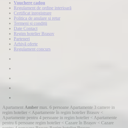
Vouchere cadou
Regulament de ordine interioară
Certificat inregistrare
Politica de anulare si retur
Termeni și condiții
Date Contact
Regim hotelier Brasov
Parteneri
Arhivă oferte
Regulament concurs
Apartament
Amber
max. 6 persoane
Apartamente 3 camere in
regim hotelier
<
Apartamente în regim hotelier Brasov
<
Apartamente pentru 4 persoane in regim hotelier
<
Apartamente
pentru 6 persoane regim hotelier
<
Cazare în Brașov
<
Cazare
pentru 4 persoane Brasov
Regim hotelier Brasov