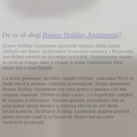
De ce să alegi
Brasov Holiday Apartments
?
Brașov Holiday Apartments reprezintă opțiunea ideală pentru
călătorii care doresc să descopere frumusețea autentică a Brașovului,
beneficiind totodată de un confort desăvârșit. Apartamentele noastre
îți oferă un refugiu intim și elegant în inima Transilvaniei, fiind
situate într-o zonă liniștită.
Cu terase generoase, bucătării complet echipate, conexiune Wi-Fi de
înaltă viteză și produse cosmetice personalizate, fiecare apartament
Brasov Holiday Apartments este creat pentru a satisface cele mai
exigente standarde. Oferim nu doar cazare, ci o experiență completă
de relaxare și rafinament. Parcarea gratuită, proximitatea față de
principalele atracții turistice și sistemul eficient de self check-
in/check-out fac din Brasov Holiday Apartments alegerea perfectă
pentru cei care caută să se bucure de Brașov într-un cadru
exclusivist și relaxant.