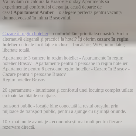
Vă invităm cu căldură la Brasov Holiday Apartments să
experimentați confortul și eleganța, acasă departe de
casă!
Apartament Amber
– o alegere perfectă pentru vacanța
dumneavoastră în inima Brașovului.
Cazare în regim hotelier
– confortul tău, prioritatea noastră. Vrei o
alternativă elegantă și practică la hotel? Îți oferim
cazare în regim
hotelier
cu toate facilitățile incluse – bucătărie, WiFi, intimitate și
libertate totală.
Apartamente 3 camere in regim hotelier
-
Apartamente în regim
hotelier Brasov
-
Apartamente pentru 4 persoane in regim hotelier
-
Apartamente pentru 6 persoane regim hotelier
-
Cazare în Brașov
-
Cazare pentru 4 persoane Brasov
Regim hotelier Brasov
20 apartamente
-
intimitatea și confortul unei locuințe complet utilate
cu toate facilitățile esențiale.
transport public
- locație bine conectată la restul orașului prin
mijloace de transport public, pentru a ajunge cu ușurință oriunde.
10 x mai multe avantaje
- economisești mai mult pentru fiecare
rezervare directă.