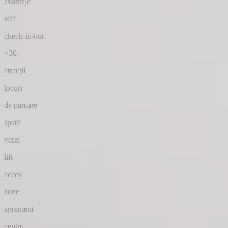
avantaje
self
check-in/out
>30
atracții
locuri
de parcare
spații
verzi
lift
acces
zone
agrement
centru