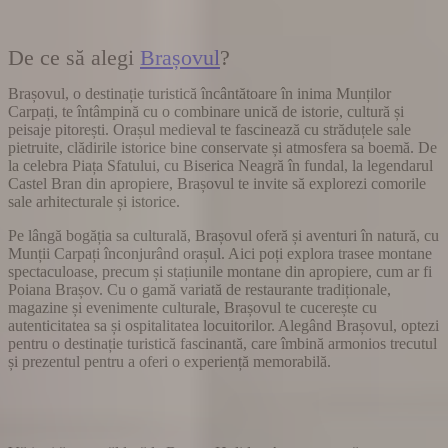
De ce să alegi
Brașovul
?
Brașovul, o destinație turistică încântătoare în inima Munților
Carpați, te întâmpină cu o combinare unică de istorie, cultură și
peisaje pitorești. Orașul medieval te fascinează cu străduțele sale
pietruite, clădirile istorice bine conservate și atmosfera sa boemă. De
la celebra Piața Sfatului, cu Biserica Neagră în fundal, la legendarul
Castel Bran din apropiere, Brașovul te invite să explorezi comorile
sale arhitecturale și istorice.
Pe lângă bogăția sa culturală, Brașovul oferă și aventuri în natură, cu
Munții Carpați înconjurând orașul. Aici poți explora trasee montane
spectaculoase, precum și stațiunile montane din apropiere, cum ar fi
Poiana Brașov. Cu o gamă variată de restaurante tradiționale,
magazine și evenimente culturale, Brașovul te cucerește cu
autenticitatea sa și ospitalitatea locuitorilor. Alegând Brașovul, optezi
pentru o destinație turistică fascinantă, care îmbină armonios trecutul
și prezentul pentru a oferi o experiență memorabilă.