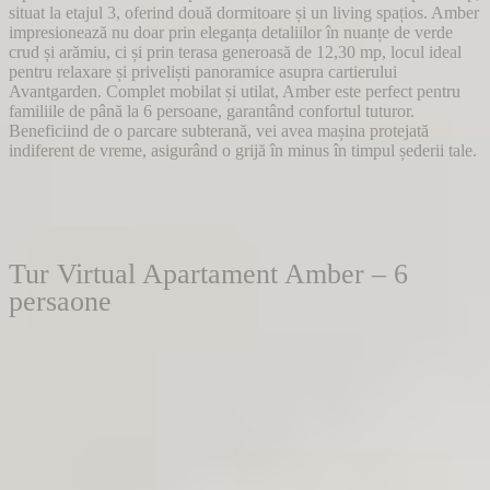
situat la etajul 3, oferind două dormitoare și un living spațios. Amber
impresionează nu doar prin eleganța detaliilor în nuanțe de verde
crud și arămiu, ci și prin terasa generoasă de 12,30 mp, locul ideal
pentru relaxare și priveliști panoramice asupra cartierului
Avantgarden. Complet mobilat și utilat, Amber este perfect pentru
Brașov Holiday Apartments
familiile de până la 6 persoane, garantând confortul tuturor.
AI
Online
Beneficiind de o parcare subterană, vei avea mașina protejată
indiferent de vreme, asigurând o grijă în minus în timpul șederii tale.
Bună seara! 🌙 Sunt asistentul virtual Brașov
Holiday Apartments. Cum vă pot ajuta astăzi?
B
Tur Virtual Apartament Amber – 6
persaone