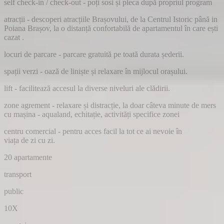
self check-in / check-out
- poți sosi și pleca după propriul program
atracții
- descoperi atracțiile Brașovului, de la Centrul Istoric până in
Poiana Brașov, la o distanță confortabilă de apartamentul în care ești
cazat .
locuri de parcare
- parcare gratuită pe toată durata șederii.
spații verzi
- oază de liniște și relaxare în mijlocul orașului.
lift
- facilitează accesul la diverse niveluri ale clădirii.
zone agrement
- relaxare și distracție, la doar câteva minute de mers
cu mașina - aqualand, echitație, activități specifice zonei
centru comercial
- pentru acces facil la tot ce ai nevoie în
viața de zi cu zi.
20
apartamente
transport
public
10X