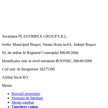
Societatea
PLASTIMPEX GROUP S.R.L.
Sediu: Municipiul Braşov, Strada Horia nr.6A, Judeţul Braşov
Nr. de ordine în Registrul Comerţului J08/49/2006
Identificator unic la nivel european ROONRC.J08/49/2006
Cod unic de înregistrare 18275390
Brașov Holiday Apartments
AI
Online
Atribut fiscal RO
Meniu
Bună seara! 🌙 Sunt asistentul virtual
Brașov Holiday Apartments. Cum vă pot
Broșură prezentare
ajuta astăzi?
B
Program de fidelitate
Meniu minibar
Vouchere cadou